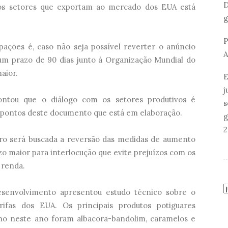
D
 os setores que exportam ao mercado dos EUA está
g
P
pações é, caso não seja possível reverter o anúncio
A
m prazo de 90 dias junto à Organização Mundial do
aior.
E
j
ntou que o diálogo com os setores produtivos é
s
s pontos deste documento que está em elaboração.
g
2
iro será buscada a reversão das medidas de aumento
razo maior para interlocução que evite prejuízos com os
 renda.
esenvolvimento apresentou estudo técnico sobre o
ifas dos EUA. Os principais produtos potiguares
o neste ano foram albacora-bandolim, caramelos e