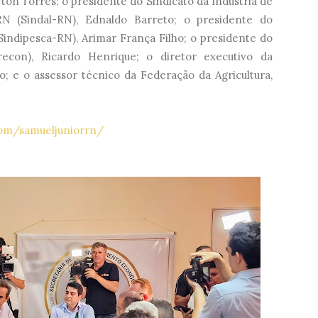
rton Torres; o presidente do Sindicato da Indústria de
N (Sindal-RN), Ednaldo Barreto; o presidente do
Sindipesca-RN), Arimar França Filho; o presidente do
econ), Ricardo Henrique; o diretor executivo da
; e o assessor técnico da Federação da Agricultura,
om/samueljuniorrn/