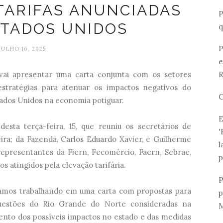
TARIFAS ANUNCIADAS
P
STADOS UNIDOS
q
P
JULHO 16, 2025
e
ai apresentar uma carta conjunta com os setores
R
estratégias para atenuar os impactos negativos do
C
tados Unidos na economia potiguar.
E
desta terça-feira, 15, que reuniu os secretários de
'
ira; da Fazenda, Carlos Eduardo Xavier, e Guilherme
l
representantes da Fiern, Fecomércio, Faern, Sebrae,
p
 atingidos pela elevação tarifária.
P
Estamos trabalhando em uma carta com propostas para
p
questões do Rio Grande do Norte consideradas na
M
ento dos possíveis impactos no estado e das medidas