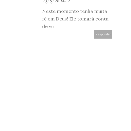
23/6/26 14:22
Neste momento tenha muita
fé em Deus! Ele tomará conta
de vc
Responder