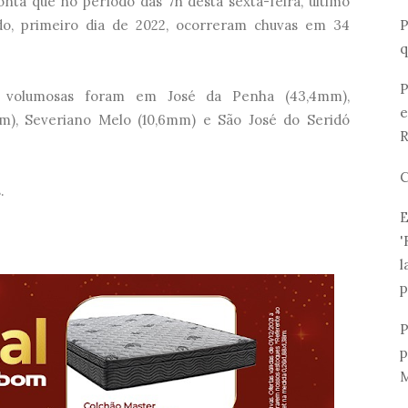
nta que no período das 7h desta sexta-feira, último
P
do, primeiro dia de 2022, ocorreram chuvas em 34
q
P
is volumosas foram em José da Penha (43,4mm),
e
mm), Severiano Melo (10,6mm) e São José do Seridó
R
C
.
E
'
l
p
P
p
M