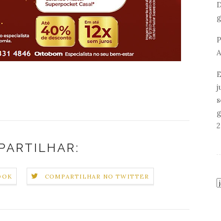
D
g
P
A
E
j
s
g
2
PARTILHAR:
OOK
COMPARTILHAR NO TWITTER