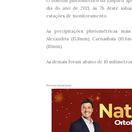
O boletim pluviométrico da Emparn apo
dia do ano de 2021, às 7h deste sába
estações de monitoramento.
As precipitações pluviométricas ma
Alexandria (15,8mm), Carnaubais (10,6
(10mm).
As demais foram abaixo de 10 milímetros
Parceiro anunciante