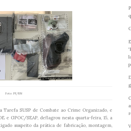
P
q
C
E
'
l
p
D
g
Foto: PF/RN
G
a
ça Tarefa SUSP de Combate ao Crime Organizado, e
r
 e GPOC/SEAP, deflagrou nesta quarta-feira, 15, a
tigado suspeito da prática de fabricação, montagem,
V