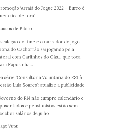
romoção ‘Arraiá do Jegue 2022 – Burro é
uem fica de fora’
ausos de Bibito
scalação do time e o narrador do jogo...
Ronaldo Cachorrão sai jogando pela
ateral com Carlinhos do Gás... que toca
ara Raposinha...'
a série ‘Consultoria Voluntária do RSJ à
estão Lula Soares’: atualize a publicidade
overno do RN não cumpre calendário e
posentados e pensionistas estão sem
eceber salários de julho
apt Vupt