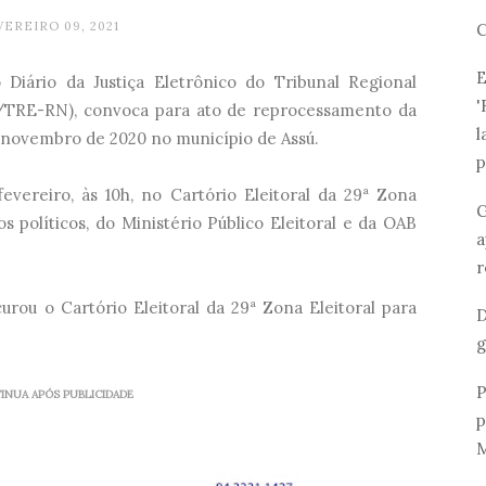
VEREIRO 09, 2021
C
E
 Diário da Justiça Eletrônico do Tribunal Regional
'
E/TRE-RN), convoca para ato de reprocessamento da
l
de novembro de 2020 no município de Assú.
p
evereiro, às 10h, no Cartório Eleitoral da 29ª Zona
G
s políticos, do Ministério Público Eleitoral e da OAB
a
r
urou o Cartório Eleitoral da 29ª Zona Eleitoral para
D
g
P
INUA APÓS PUBLICIDADE
p
M