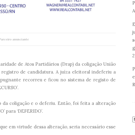
P
A
E
j
s
Parceiro anunciante
g
2
ridade de Atos Partidários (Drap) da coligação União
P
egistro de candidatura. A juíza eleitoral indeferiu a
e
mpugnante recorreu e ficou no sistema de registo de
R
ECURSO’.
a coligação e o deferiu. Então, foi feita a alteração
’ para ‘DEFERIDO’.
e em virtude dessa alteração, seria necessário esse