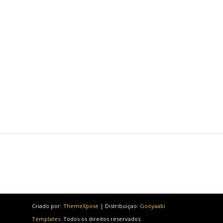
Criado por:
ThemeXpose
| Distribuiçao:
Gooyaabi
Templates
. Todos os direitos reservados.