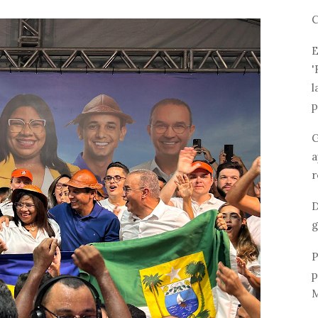
C
E
'
l
p
G
a
r
D
g
P
p
M