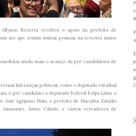
P
e
R
Allyson Bezerra recebeu o apoio da prefeita de
P
 um ato que reuniu muitas pessoas na terceira maior
A
E
onsolidou ainda mais o avanço da pré-candidatura de
j
s
g
ersas lideranças políticas, como o deputado estadual
2
ia, o pré-candidato a deputado federal Kelps Lima, o
 José Agripino Maia, o prefeito de Macaíba, Emídio
o Amarante, Jaime Calado, e vários vereadores de