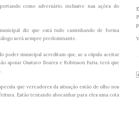
ortando como adversário, inclusive nas ações do
E
P
p
municipal diz que está tudo caminhando de forma
o diálogo será sempre predominante.
V
o poder municipal acreditam que, se a cúpula aceitar
o apoiar Gustavo Soares e Robinson Faria, terá que
.
specula que vereadores da situação estão de olho nos
feitura. Estão tentando abocanhar para eles uma cota