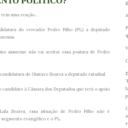
NTO POLÍTICO?
g
o tem uma reação...
A
P
didatura do vereador Pedro Filho (PL) a deputado
q
zunzuns.
V
mo assuense não vai aceitar essa postura de Pedro
C
E
 candidatura de Gustavo Soares a deputado estadual.
'
l
a o candidato à Câmara dos Deputados que terá o apoio
p
G
 Lula Soares, essa situação de Pedro Filho não é
a
o segmento evangélico e o PL.
r