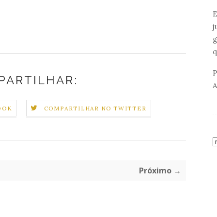
E
j
g
q
P
PARTILHAR:
A
OOK
COMPARTILHAR NO TWITTER
Próximo →