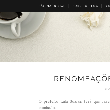
PÁGINA INICIAL
SOBRE O BLOG
C
RENOMEAÇÕE
NO
O prefeito Lula Soares terá que fa
comissão.