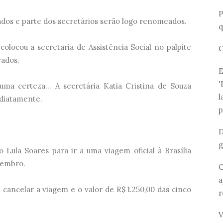
P
ados e parte dos secretários serão logo renomeados.
q
olocou a secretaria de Assistência Social no palpite
C
eados.
E
'
uma certeza... A secretária Katia Cristina de Souza
l
diatamente.
p
D
g
o Lula Soares para ir a uma viagem oficial à Brasília
vembro.
G
a
cancelar a viagem e o valor de R$ 1.250,00 das cinco
r
V