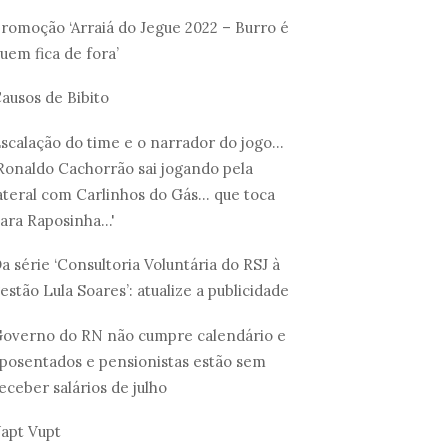
romoção ‘Arraiá do Jegue 2022 – Burro é
uem fica de fora’
ausos de Bibito
scalação do time e o narrador do jogo...
Ronaldo Cachorrão sai jogando pela
ateral com Carlinhos do Gás... que toca
ara Raposinha...'
a série ‘Consultoria Voluntária do RSJ à
estão Lula Soares’: atualize a publicidade
overno do RN não cumpre calendário e
posentados e pensionistas estão sem
eceber salários de julho
apt Vupt