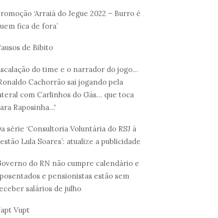
romoção ‘Arraiá do Jegue 2022 – Burro é
uem fica de fora’
ausos de Bibito
scalação do time e o narrador do jogo...
Ronaldo Cachorrão sai jogando pela
ateral com Carlinhos do Gás... que toca
ara Raposinha...'
a série ‘Consultoria Voluntária do RSJ à
estão Lula Soares’: atualize a publicidade
overno do RN não cumpre calendário e
posentados e pensionistas estão sem
eceber salários de julho
apt Vupt