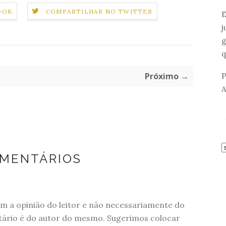
OOK
COMPARTILHAR NO TWITTER
E
j
g
q
Próximo →
P
A
OMENTÁRIOS
 a opinião do leitor e não necessariamente do
tário é do autor do mesmo. Sugerimos colocar