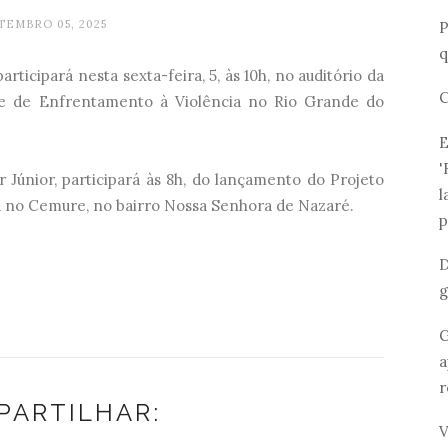
TEMBRO 05, 2025
P
q
rticipará nesta sexta-feira, 5, às 10h, no auditório da
C
e de Enfrentamento à Violência no Rio Grande do
E
'
r Júnior, participará às 8h, do lançamento do Projeto
l
á no Cemure, no bairro Nossa Senhora de Nazaré.
p
D
g
G
a
r
PARTILHAR:
V