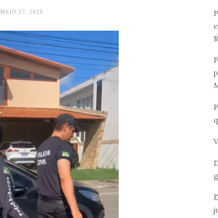
MAIO 27, 2025
P
e
R
P
p
M
P
q
V
D
g
E
j