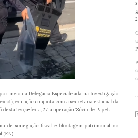
s
g
2
O
a
P
P
c
c
 por meio da Delegacia Especializada na Investigação
icot), em ação conjunta com a secretaria estadual da
esta terça-feira, 27, a operação ‘Sócio de Papel’.
ma de sonegação fiscal e blindagem patrimonial no
l (RN).