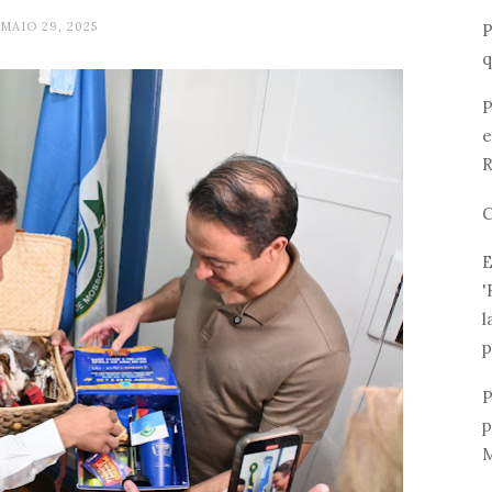
MAIO 29, 2025
P
q
P
e
R
C
E
'
l
p
P
p
M