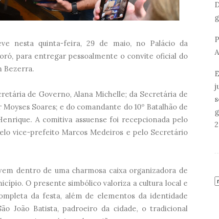
D
g
P
eve nesta quinta-feira, 29 de maio, no Palácio da
A
oró, para entregar pessoalmente o convite oficial do
n Bezerra.
E
j
retária de Governo, Alana Michelle; da Secretária de
s
or Moyses Soares; e do comandante do 10º Batalhão de
g
 Henrique. A comitiva assuense foi recepcionada pelo
2
pelo vice-prefeito Marcos Medeiros e pelo Secretário
 vem dentro de uma charmosa caixa organizadora de
cípio. O presente simbólico valoriza a cultura local e
ompleta da festa, além de elementos da identidade
o João Batista, padroeiro da cidade, o tradicional