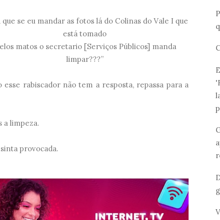
P
 que se eu mandar as fotos lá do Colinas do Vale I que
q
está tomado
elos matos o secretario [Serviços Públicos] manda
C
limpar???”
E
'
esse rabiscador não tem a resposta, repassa para a
l
p
 a limpeza.
G
a
 sinta provocada.
r
D
g
V