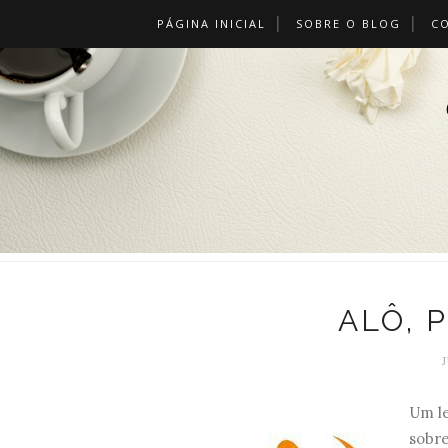
PÁGINA INICIAL
SOBRE O BLOG
C
ALÔ, 
Um le
sobre