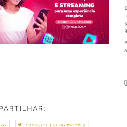
E
j
g
q
P
A
PARTILHAR:
OOK
COMPARTILHAR NO TWITTER