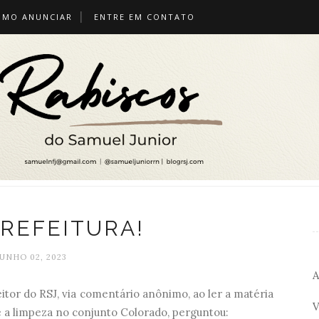
OMO ANUNCIAR
ENTRE EM CONTATO
PREFEITURA!
JUNHO 02, 2023
A
itor do RSJ, via comentário anônimo, ao ler a matéria
V
 a limpeza no conjunto Colorado, perguntou: