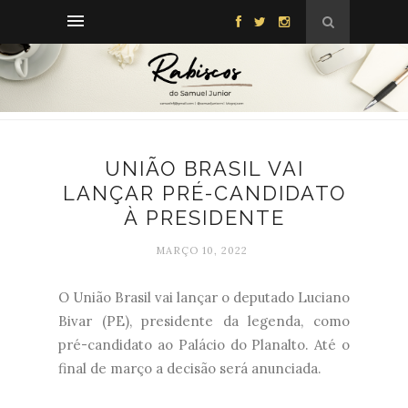
UNIÃO BRASIL VAI
LANÇAR PRÉ-CANDIDATO
À PRESIDENTE
MARÇO 10, 2022
O União Brasil vai lançar o deputado Luciano
Bivar (PE), presidente da legenda, como
pré-candidato ao Palácio do Planalto. Até o
final de março a decisão será anunciada.