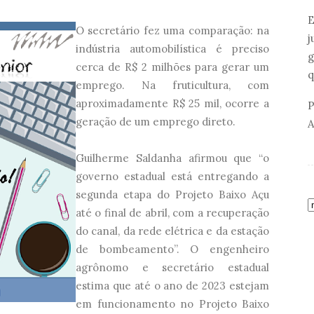
E
O secretário fez uma comparação: na
j
indústria automobilística é preciso
g
cerca de R$ 2 milhões para gerar um
q
emprego. Na fruticultura, com
aproximadamente R$ 25 mil, ocorre a
P
geração de um emprego direto.
A
Guilherme Saldanha afirmou que “o
governo estadual está entregando a
segunda etapa do Projeto Baixo Açu
até o final de abril, com a recuperação
do canal, da rede elétrica e da estação
de bombeamento”. O engenheiro
agrônomo e secretário estadual
estima que até o ano de 2023 estejam
em funcionamento no Projeto Baixo