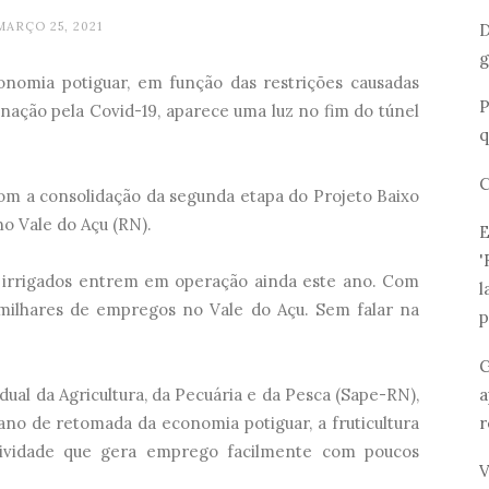
MARÇO 25, 2021
D
g
onomia potiguar, em função das restrições causadas
P
ação pela Covid-19, aparece uma luz no fim do túnel
q
C
 com a consolidação da segunda etapa do Projeto Baixo
no Vale do Açu (RN).
E
'
es irrigados entrem em operação ainda este ano. Com
l
 milhares de empregos no Vale do Açu. Sem falar na
p
G
a
adual da Agricultura, da Pecuária e da Pesca (Sape-RN),
r
ano de retomada da economia potiguar, a fruticultura
tividade que gera emprego facilmente com poucos
V