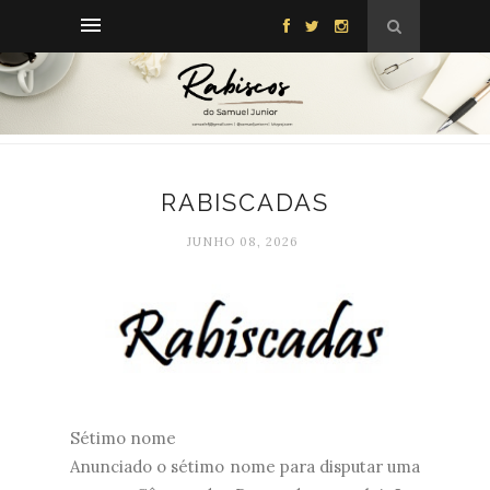
RABISCADAS
JUNHO 08, 2026
Sétimo nome
Anunciado o sétimo nome para disputar uma