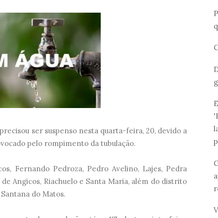
P
q
C
D
g
E
'
l
recisou ser suspenso nesta quarta-feira, 20, devido a
p
vocado pelo rompimento da tubulação.
G
icos, Fernando Pedroza, Pedro Avelino, Lajes, Pedra
a
 de Angicos, Riachuelo e Santa Maria, além do distrito
r
e Santana do Matos.
V