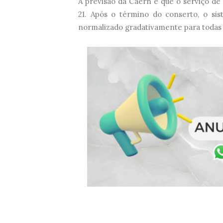
A previsão da Caern é que o serviço de 
21. Após o término do conserto, o si
normalizado gradativamente para todas 