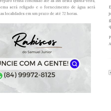
reparo tenha conclusão até as 18h desta quinta-feira,
E
stema será religado e o fornecimento de água será
j
as localidades em um prazo de até 72 horas.
g
q
P
A