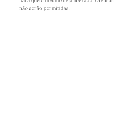
para que o mesmo seja liberado. Ofensas
não serão permitidas.