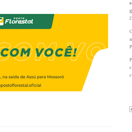
s
g
2
O
a
P
P
c
c