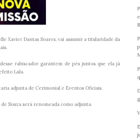
P
e
R
P
le Xavier Dantas Soares, vai assumir a titularidade da
p
ais.
M
s desse rabiscador garantem de pés juntos que ela já
P
feito Lula.
q
taria adjunta de Cerimonial e Eventos Oficiais.
D
g
z de Souza será renomeada como adjunta.
V
.
E
j