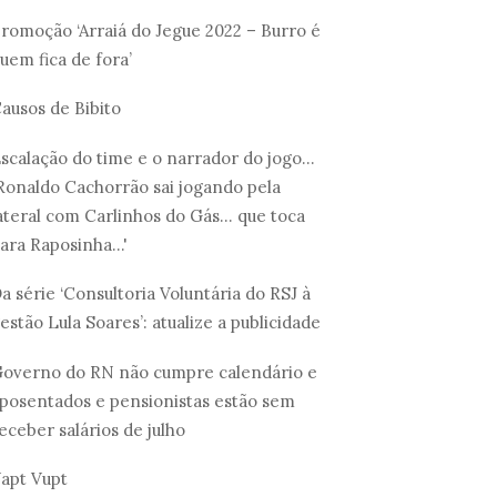
romoção ‘Arraiá do Jegue 2022 – Burro é
uem fica de fora’
ausos de Bibito
scalação do time e o narrador do jogo...
Ronaldo Cachorrão sai jogando pela
ateral com Carlinhos do Gás... que toca
ara Raposinha...'
a série ‘Consultoria Voluntária do RSJ à
estão Lula Soares’: atualize a publicidade
overno do RN não cumpre calendário e
posentados e pensionistas estão sem
eceber salários de julho
apt Vupt