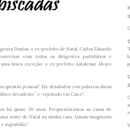
P
q
C
E
'
genes Dantas, o ex-prefeito de Natal, Carlos Eduardo
l
conversar com todos os dirigentes partidários e
p
 uma única exceção: o ex-prefeito natalense Álvaro
D
g
ma questão pessoal”. Ele desabafou com palavras duras
político decadente” e “rejeitado em Caicó”.
G
a
gos há quase 30 anos. Frequentávamos as casas de
r
 uma noite de Natal na minha casa. Jamais imaginaria
e ingratidão”.
V