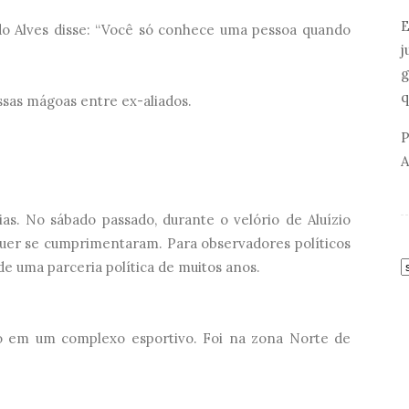
E
rdo Alves disse: “Você só conhece uma pessoa quando
j
g
q
dessas mágoas entre ex-aliados.
P
A
as. No sábado passado, durante o velório de Aluízio
equer se cumprimentaram. Para observadores políticos
e uma parceria política de muitos anos.
ão em um complexo esportivo. Foi na zona Norte de