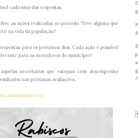
D
nel cada uma das respostas.
g
sobre as ações realizadas no período. Teve alguma que
P
reto na vida da população?
A
E
ropostas para os próximos dias. Cada ação é possível
j
relevante para os moradores do município?
s
g
e aquelas secretarias que estejam com desempenho
2
sultados nas próximas avaliações.
om/samueljuniorrn/