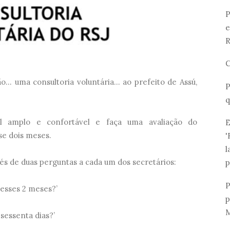
P
e
R
C
.. uma consultoria voluntária... ao prefeito de Assú,
P
q
l amplo e confortável e faça uma avaliação do
E
se dois meses.
'
l
avés de duas perguntas a cada um dos secretários:
p
P
nesses 2 meses?’
p
M
 sessenta dias?’