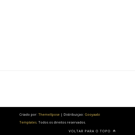
Criado por:
ThemeXpose
| Distribuiçao:
Gooyaabi
Templates
. Todos os direitos reservados.
VOLTAR PARA O TOPO