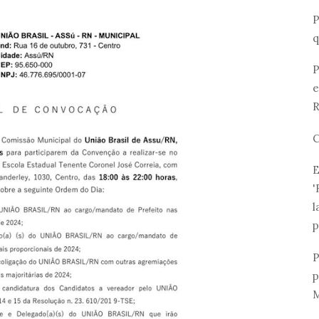
P
q
P
e
R
C
E
'
l
p
P
p
M