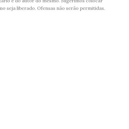
tário é do autor do mesmo. Sugerimos colocar
 seja liberado. Ofensas não serão permitidas.