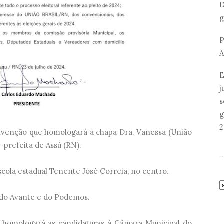
D
g
P
A
E
j
s
g
2
convenção que homologará a chapa Dra. Vanessa (União
e-prefeita de Assú (RN).
scola estadual Tenente José Correia, no centro.
o do Avante e do Podemos.
 homologará as candidaturas à Câmara Municipal do