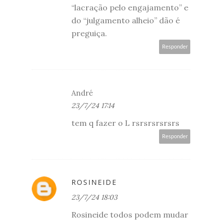
“lacração pelo engajamento” e
do “julgamento alheio” dão é
preguiça.
Responder
André
23/7/24 17:14
tem q fazer o L rsrsrsrsrsrs
Responder
ROSINEIDE
23/7/24 18:03
Rosineide todos podem mudar