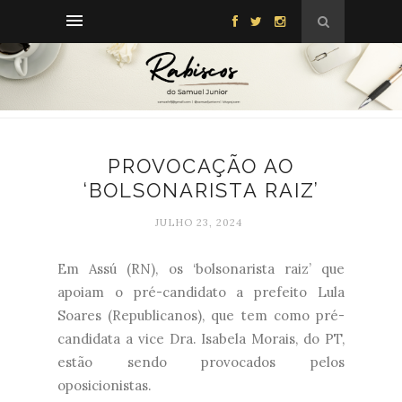
PROVOCAÇÃO AO
‘BOLSONARISTA RAIZ’
JULHO 23, 2024
Em Assú (RN), os ‘bolsonarista raiz’ que
apoiam o pré-candidato a prefeito Lula
Soares (Republicanos), que tem como pré-
candidata a vice Dra. Isabela Morais, do PT,
estão sendo provocados pelos
oposicionistas.