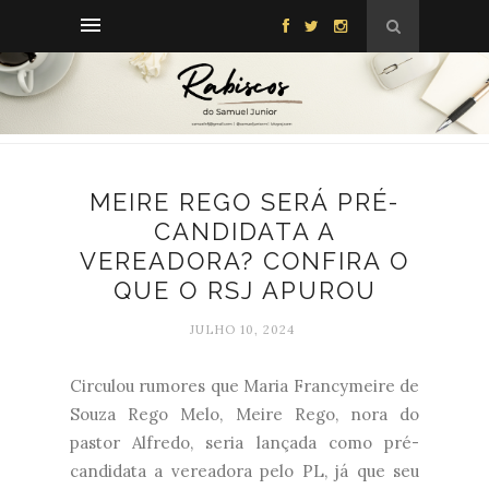
MEIRE REGO SERÁ PRÉ-
CANDIDATA A
VEREADORA? CONFIRA O
QUE O RSJ APUROU
JULHO 10, 2024
Circulou rumores que Maria Francymeire de
Souza Rego Melo, Meire Rego, nora do
pastor Alfredo, seria lançada como pré-
candidata a vereadora pelo PL, já que seu