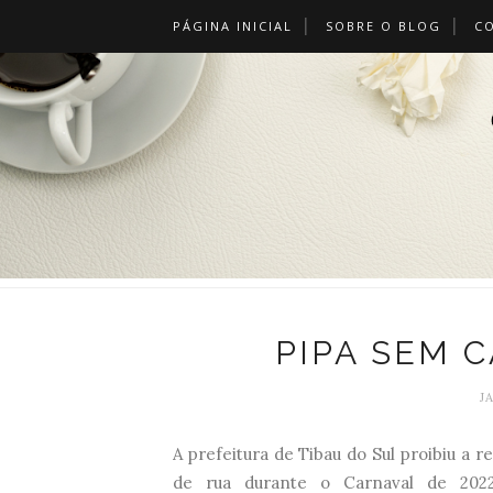
PÁGINA INICIAL
SOBRE O BLOG
C
PIPA SEM 
J
A prefeitura de Tibau do Sul proibiu a r
de rua durante o Carnaval de 2022