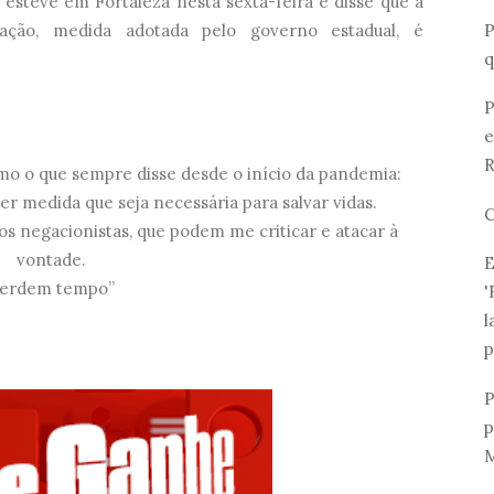
 esteve em Fortaleza nesta sexta-feira e disse que a
P
ação, medida adotada pelo governo estadual, é
q
P
e
R
rmo o que sempre disse desde o início da pandemia:
r medida que seja necessária para salvar vidas.
C
os negacionistas, que podem me criticar e atacar à
vontade.
E
erdem tempo”
'
l
p
P
p
M