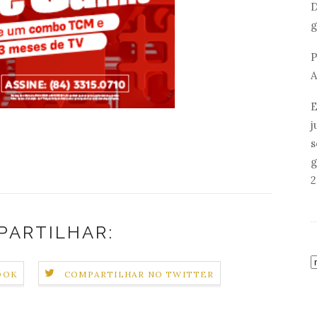
D
g
P
A
E
j
s
g
2
PARTILHAR:
OOK
COMPARTILHAR NO TWITTER