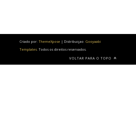
Criado por:
ThemeXpose
| Distribuiçao:
Gooyaabi
Templates
. Todos os direitos reservados.
VOLTAR PARA O TOPO