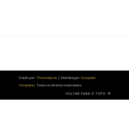
Criado por:
ThemeXpose
| Distribuiçao:
Gooyaabi
Templates
. Todos os direitos reservados.
VOLTAR PARA O TOPO