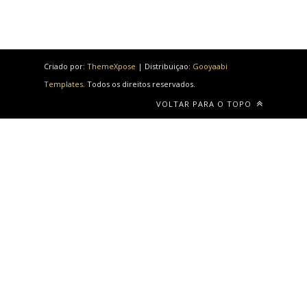
Criado por:
ThemeXpose
| Distribuiçao:
Gooyaabi
Templates
. Todos os direitos reservados.
VOLTAR PARA O TOPO